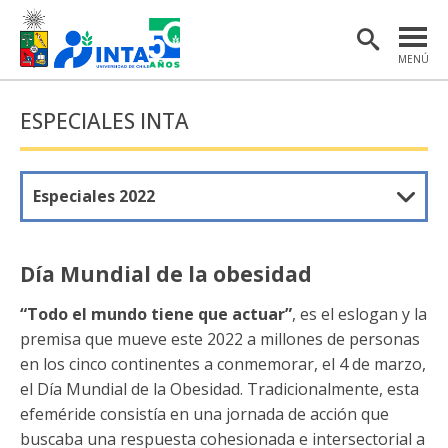
MENÚ
PORTADA
ESPECIALES INTA
INSTITUTO
POSTGRADO
Especiales 2022
INVESTIGACIÓN
EXTENSIÓN Y COMUNICACIONES
Día Mundial de la obesidad
MATERIAL DE INTERÉS
“Todo el mundo tiene que actuar”
, es el eslogan y la
premisa que mueve este 2022 a millones de personas
ENGLISH
en los cinco continentes a conmemorar, el 4 de marzo,
el Día Mundial de la Obesidad. Tradicionalmente, esta
Estudiantes
Académicas/os
efeméride consistía en una jornada de acción que
buscaba una respuesta cohesionada e intersectorial a