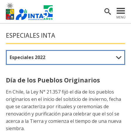
MENÚ
PORTADA
ESPECIALES INTA
INSTITUTO
POSTGRADO
Especiales 2022
INVESTIGACIÓN
EXTENSIÓN Y COMUNICACIONES
Día de los Pueblos Originarios
MATERIAL DE INTERÉS
En Chile, la Ley N° 21.357 fijó el día de los pueblos
originarios en el inicio del solsticio de invierno, fecha
ENGLISH
que se caracteriza por rituales y ceremonias de
renovación y purificación para celebrar que el sol se
Estudiantes
Académicas/os
acerca a la Tierra y comienza el tiempo de una nueva
siembra.