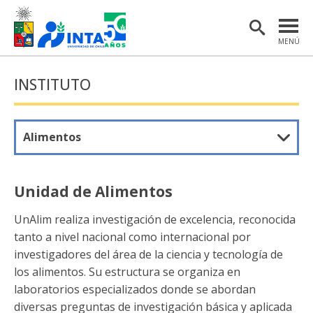
MENÚ
PORTADA
INSTITUTO
INSTITUTO
POSTGRADO
Alimentos
INVESTIGACIÓN
EXTENSIÓN Y COMUNICACIONES
Unidad de Alimentos
MATERIAL DE INTERÉS
UnAlim realiza investigación de excelencia, reconocida
tanto a nivel nacional como internacional por
ENGLISH
investigadores del área de la ciencia y tecnología de
los alimentos. Su estructura se organiza en
Estudiantes
Académicas/os
laboratorios especializados donde se abordan
diversas preguntas de investigación básica y aplicada