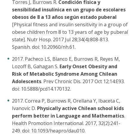
Torres J, Burrows R.
Condición física y
sensibilidad insulínica en un grupo de escolares
obesos de 8 a 13 años según estado puberal
[Physical fitness and insulin sensitivity in a group of
obese children from 8 to 13 years of age by puberal
state]. Nutr Hosp. 2017 Jul 28;34(4):808-813.
Spanish. doi: 10.20960/nh.61.
2017. Pacheco LS, Blanco E, Burrows R, Reyes M,
Lozoff B, Gahagan S.
Early Onset Obesity and
Risk of Metabolic Syndrome Among Chilean
Adolescents
. Prev Chronic Dis. 2017 Oct 12;14:E93.
doi: 10.5888/pcd14.170132.
2017. Correa P, Burrows R, Orellana Y, Ibaceta C,
Ivanovic D.
Physically active Chilean school kids
perform better in Language and Mathematics
.
Health Promotion International. 2017, 32(2):241-
249. doi: 10.1093/heapro/dau010.