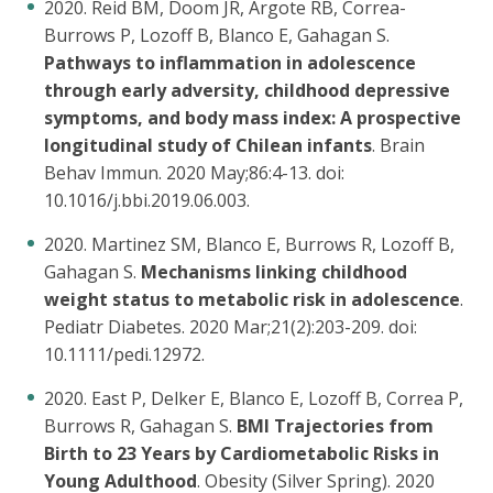
2020. Reid BM, Doom JR, Argote RB, Correa-
Burrows P, Lozoff B, Blanco E, Gahagan S.
Pathways to inflammation in adolescence
through early adversity, childhood depressive
symptoms, and body mass index: A prospective
longitudinal study of Chilean infants
. Brain
Behav Immun. 2020 May;86:4-13. doi:
10.1016/j.bbi.2019.06.003.
2020. Martinez SM, Blanco E, Burrows R, Lozoff B,
Gahagan S.
Mechanisms linking childhood
weight status to metabolic risk in adolescence
.
Pediatr Diabetes. 2020 Mar;21(2):203-209. doi:
10.1111/pedi.12972.
2020. East P, Delker E, Blanco E, Lozoff B, Correa P,
Burrows R, Gahagan S.
BMI Trajectories from
Birth to 23 Years by Cardiometabolic Risks in
Young Adulthood
. Obesity (Silver Spring). 2020