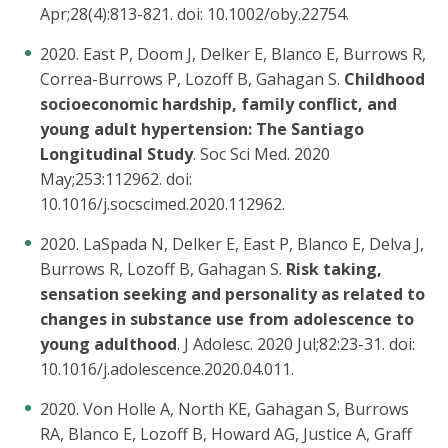
Apr;28(4):813-821. doi: 10.1002/oby.22754.
2020. East P, Doom J, Delker E, Blanco E, Burrows R,
Correa-Burrows P, Lozoff B, Gahagan S.
Childhood
socioeconomic hardship, family conflict, and
young adult hypertension: The Santiago
Longitudinal Study
. Soc Sci Med. 2020
May;253:112962. doi:
10.1016/j.socscimed.2020.112962.
2020. LaSpada N, Delker E, East P, Blanco E, Delva J,
Burrows R, Lozoff B, Gahagan S.
Risk taking,
sensation seeking and personality as related to
changes in substance use from adolescence to
young adulthood
. J Adolesc. 2020 Jul;82:23-31. doi:
10.1016/j.adolescence.2020.04.011.
2020. Von Holle A, North KE, Gahagan S, Burrows
RA, Blanco E, Lozoff B, Howard AG, Justice A, Graff