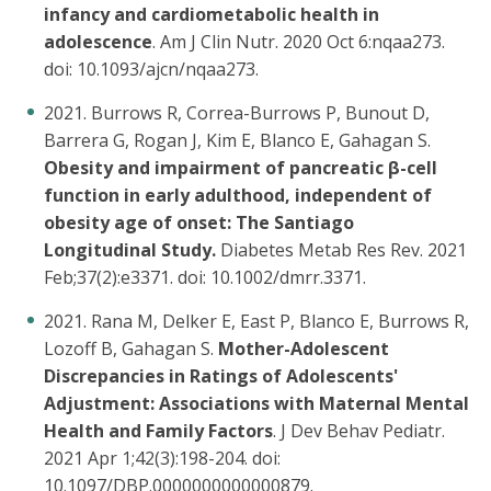
infancy and cardiometabolic health in
adolescence
. Am J Clin Nutr. 2020 Oct 6:nqaa273.
doi: 10.1093/ajcn/nqaa273.
2021. Burrows R, Correa-Burrows P, Bunout D,
Barrera G, Rogan J, Kim E, Blanco E, Gahagan S.
Obesity and impairment of pancreatic β-cell
function in early adulthood, independent of
obesity age of onset: The Santiago
Longitudinal Study.
Diabetes Metab Res Rev. 2021
Feb;37(2):e3371. doi: 10.1002/dmrr.3371.
2021. Rana M, Delker E, East P, Blanco E, Burrows R,
Lozoff B, Gahagan S.
Mother-Adolescent
Discrepancies in Ratings of Adolescents'
Adjustment: Associations with Maternal Mental
Health and Family Factors
. J Dev Behav Pediatr.
2021 Apr 1;42(3):198-204. doi:
10.1097/DBP.0000000000000879.