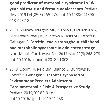
good predictor of metabolic syndrome in 16-
year-old male and female adolescents
. Pediatr
Res. 2019 Feb;85(3):269-274. doi: 10.1038/s41390-
018-0257-8.
2019. Suárez-Ortegón MF, Blanco E, McLachlan S,
Fernandez-Real JM, Burrows R, Wild SH, Lozoff B,
Gahagan S.
Ferritin levels throughout childhood
and metabolic syndrome in adolescent stage
.
Nutr Metab Cardiovasc Dis. 2019 Mar;29(3):268-278.
doi: 10.1016/j.numecd.2018.11.008.
2019. Doom JR, Reid BM, Blanco E, Burrows R,
Lozoff B, Gahagan S.
Infant Psychosocial
Environment Predicts Adolescent
Cardiometabolic Risk: A Prospective Study
. J
Pediatr. 2019;209:85-91.e1.
doi:10.1016/j.jpeds.2019.01.058