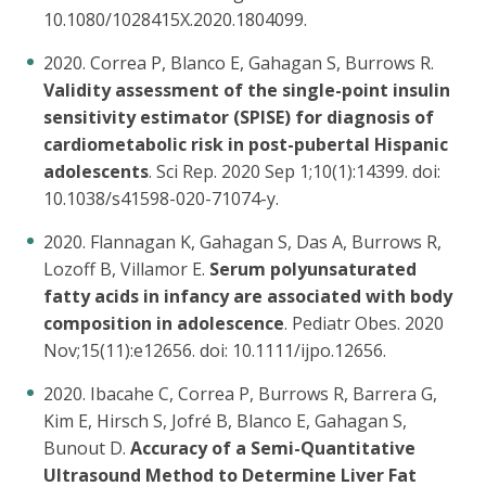
10.1080/1028415X.2020.1804099.
2020. Correa P, Blanco E, Gahagan S, Burrows R.
Validity assessment of the single-point insulin
sensitivity estimator (SPISE) for diagnosis of
cardiometabolic risk in post-pubertal Hispanic
adolescents
. Sci Rep. 2020 Sep 1;10(1):14399. doi:
10.1038/s41598-020-71074-y.
2020. Flannagan K, Gahagan S, Das A, Burrows R,
Lozoff B, Villamor E.
Serum polyunsaturated
fatty acids in infancy are associated with body
composition in adolescence
. Pediatr Obes. 2020
Nov;15(11):e12656. doi: 10.1111/ijpo.12656.
2020. Ibacahe C, Correa P, Burrows R, Barrera G,
Kim E, Hirsch S, Jofré B, Blanco E, Gahagan S,
Bunout D.
Accuracy of a Semi-Quantitative
Ultrasound Method to Determine Liver Fat