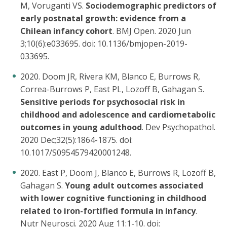
M, Voruganti VS.
Sociodemographic predictors of
early postnatal growth: evidence from a
Chilean infancy cohort
. BMJ Open. 2020 Jun
3;10(6):e033695. doi: 10.1136/bmjopen-2019-
033695.
2020. Doom JR, Rivera KM, Blanco E, Burrows R,
Correa-Burrows P, East PL, Lozoff B, Gahagan S.
Sensitive periods for psychosocial risk in
childhood and adolescence and cardiometabolic
outcomes in young adulthood
. Dev Psychopathol.
2020 Dec;32(5):1864-1875. doi:
10.1017/S0954579420001248.
2020. East P, Doom J, Blanco E, Burrows R, Lozoff B,
Gahagan S.
Young adult outcomes associated
with lower cognitive functioning in childhood
related to iron-fortified formula in infancy
.
Nutr Neurosci. 2020 Aug 11:1-10. doi: