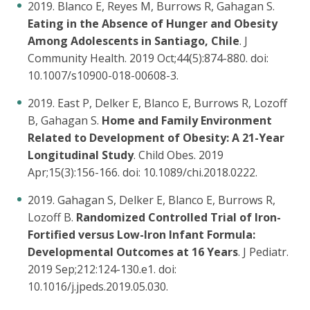
2019. Blanco E, Reyes M, Burrows R, Gahagan S.
Eating in the Absence of Hunger and Obesity
Among Adolescents in Santiago, Chile
. J
Community Health. 2019 Oct;44(5):874-880. doi:
10.1007/s10900-018-00608-3.
2019. East P, Delker E, Blanco E, Burrows R, Lozoff
B, Gahagan S.
Home and Family Environment
Related to Development of Obesity: A 21-Year
Longitudinal Study
. Child Obes. 2019
Apr;15(3):156-166. doi: 10.1089/chi.2018.0222.
2019. Gahagan S, Delker E, Blanco E, Burrows R,
Lozoff B.
Randomized Controlled Trial of Iron-
Fortified versus Low-Iron Infant Formula:
Developmental Outcomes at 16 Years
. J Pediatr.
2019 Sep;212:124-130.e1. doi:
10.1016/j.jpeds.2019.05.030.