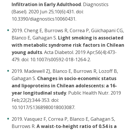
Infiltration in Early Adulthood
. Diagnostics
(Basel). 2020 Jun 25;10(6):431. doi:
10.3390/diagnostics10060431.
2019. Cheng E, Burrows R, Correa P, Güichapani CG,
Blanco E, Gahagan S.
Light smoking is associated
with metabolic syndrome risk factors in Chilean
young adults
. Acta Diabetol. 2019 Apr;56(4):473-
479. doi: 10.1007/s00592-018-1264-2.
2019. Madewell ZJ, Blanco E, Burrows R, Lozoff B,
Gahagan S.
Changes in socio-economic status
and lipoproteins in Chilean adolescents: a 16-
year longitudinal study
. Public Health Nutr. 2019
Feb;22(2):344-353. doi:
10.1017/S1368980018003087.
2019. Vasquez F, Correa P, Blanco E, Gahagan S,
Burrows R.
A waist-to-height ratio of 0.54 is a