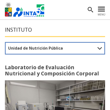
MENÚ
PORTADA
INSTITUTO
INSTITUTO
POSTGRADO
Unidad de Nutrición Pública
INVESTIGACIÓN
EXTENSIÓN Y COMUNICACIONES
Laboratorio de Evaluación
Nutricional y Composición Corporal
MATERIAL DE INTERÉS
ENGLISH
Estudiantes
Académicas/os