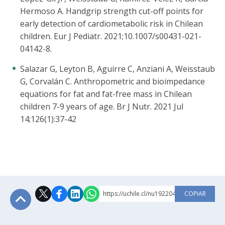
Hermoso A. Handgrip strength cut-off points for
early detection of cardiometabolic risk in Chilean
children. Eur J Pediatr. 2021;10.1007/s00431-021-
04142-8.
Salazar G, Leyton B, Aguirre C, Anziani A, Weisstaub
G, Corvalán C. Anthropometric and bioimpedance
equations for fat and fat-free mass in Chilean
children 7-9 years of age. Br J Nutr. 2021 Jul
14;126(1):37-42
https://uchile.cl/nu192204
COPIAR
Subir