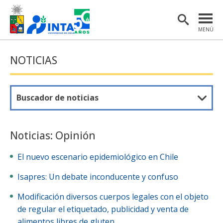
MENÚ
PORTADA
NOTICIAS
INSTITUTO
POSTGRADO
Buscador de noticias
INVESTIGACIÓN
EXTENSIÓN Y COMUNICACIONES
Noticias: Opinión
MATERIAL DE INTERÉS
El nuevo escenario epidemiológico en Chile
ENGLISH
Isapres: Un debate inconducente y confuso
Modificación diversos cuerpos legales con el objeto
Estudiantes
Académicas/os
de regular el etiquetado, publicidad y venta de
alimentos libres de gluten