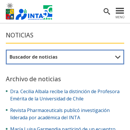
MENÚ
PORTADA
NOTICIAS
INSTITUTO
POSTGRADO
Buscador de noticias
INVESTIGACIÓN
EXTENSIÓN Y COMUNICACIONES
Archivo de noticias
MATERIAL DE INTERÉS
Dra. Cecilia Albala recibe la distinción de Profesora
Emérita de la Universidad de Chile
ENGLISH
Revista Pharmaceuticals publicó investigación
liderada por académica del INTA
Estudiantes
Académicas/os
María Luisa Garmendia participó de un ecuentro