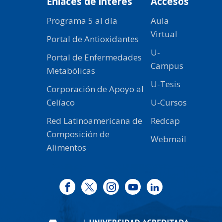
Enlaces de interés
Accesos
Programa 5 al día
Aula
Virtual
Portal de Antioxidantes
U-
Portal de Enfermedades
Campus
Metabólicas
U-Tesis
Corporación de Apoyo al
Celíaco
U-Cursos
Red Latinoamericana de
Redcap
Composición de
Webmail
Alimentos