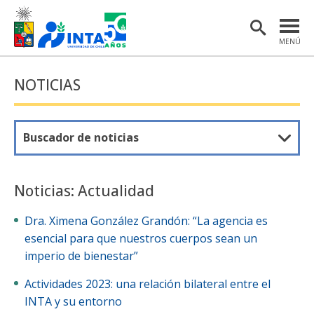
MENÚ
PORTADA
NOTICIAS
INSTITUTO
POSTGRADO
Buscador de noticias
INVESTIGACIÓN
EXTENSIÓN Y COMUNICACIONES
Noticias: Actualidad
MATERIAL DE INTERÉS
Dra. Ximena González Grandón: “La agencia es
esencial para que nuestros cuerpos sean un
ENGLISH
imperio de bienestar”
Actividades 2023: una relación bilateral entre el
Estudiantes
Académicas/os
INTA y su entorno