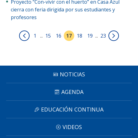
Proyecto “Con-vivir con el huerto” en Casa Azul
cierra con feria dirigida por sus estudiantes y
profesores
1
...
15
16
17
18
19
...
23
NOTICIAS
AGENDA
EDUCACIÓN CONTINUA
VIDEOS