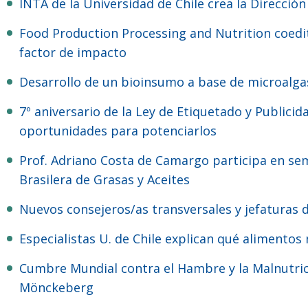
INTA de la Universidad de Chile crea la Direcció
Food Production Processing and Nutrition coeditada por académico del INTA recibe su primer
factor de impacto
Desarrollo de un bioinsumo a base de microalgas
7º aniversario de la Ley de Etiquetado y Publicidad de los Alimentos: 7 resultados exitosos y
oportunidades para potenciarlos
Prof. Adriano Costa de Camargo participa en seminario en el marco de los 30 años de la Sociedad
Brasilera de Grasas y Aceites
Nuevos consejeros/as transversales y jefaturas
Especialistas U. de Chile explican qué alimento
Cumbre Mundial contra el Hambre y la Malnutrición cierra con homenaje al Dr. Fernando
Mönckeberg