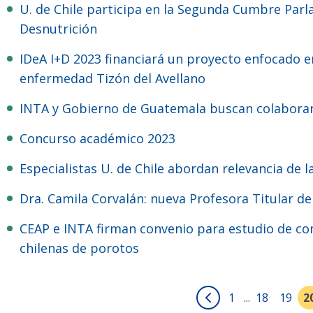
U. de Chile participa en la Segunda Cumbre Parlamentaria Mundial contra el Hambre y la
Desnutrición
IDeA I+D 2023 financiará un proyecto enfocado en la detección y control biológico que causa la
enfermedad Tizón del Avellano
INTA y Gobierno de Guatemala buscan colaborar
Concurso académico 2023
Especialistas U. de Chile abordan relevancia de 
Dra. Camila Corvalán: nueva Profesora Titular de
CEAP e INTA firman convenio para estudio de compuestos bioactivos en variedades locales
chilenas de porotos
1
...
18
19
2